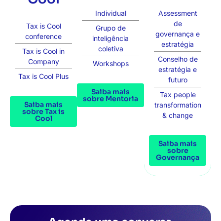
Individual
Assessment
de
Tax is Cool
Grupo de
governança e
conference
inteligência
estratégia
coletiva
Tax is Cool in
Conselho de
Company
Workshops
estratégia e
Tax is Cool Plus
futuro
Saiba mais
Tax people
sobre Mentoria
Saiba mais
transformation
sobre Tax is
& change
Cool
Saiba mais
sobre
Governança